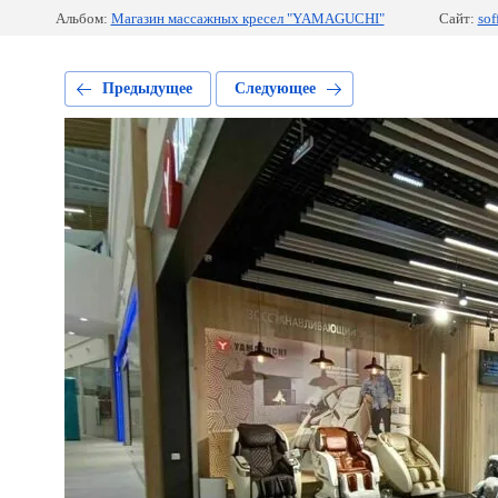
Альбом:
Магазин массажных кресел "YAMAGUCHI"
Сайт:
sof
Предыдущее
Следующее